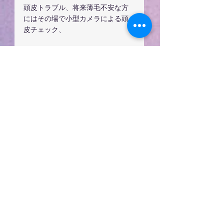
頭皮トラブル、将来薄毛不安な方
にはその場で小型カメラによる頭
皮チェック、
またはアドバイスなどさせていた
だきます。
安心して御利用ください
美容室ダンデリオン
ちょこっと勉強こちらもこちらも
意識！！
薄毛予防の食事　　　ビタミンB6
編