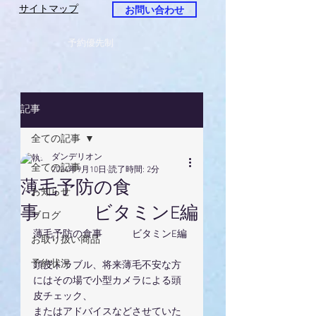
サイトマップ
お問い合わせ
予約優先制
記事
全ての記事
ダンデリオン
全ての記事
2024年9月10日
読了時間: 2分
薄毛予防の食
お知らせ
事 ビタミンE編
ブログ
薄毛予防の食事　　　ビタミンE編
お取り扱い商品
予約状況
頭皮トラブル、将来薄毛不安な方
にはその場で小型カメラによる頭
皮チェック、
またはアドバイスなどさせていた