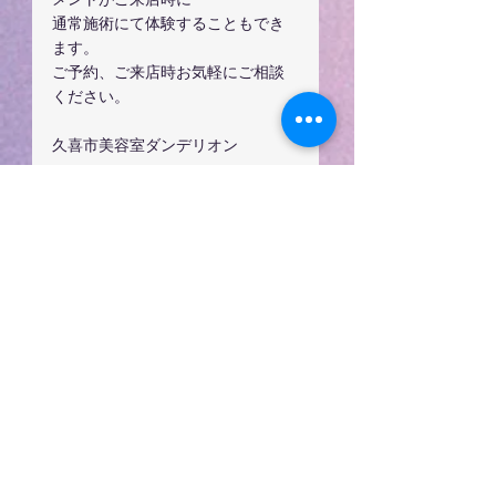
メントがご来店時に
通常施術にて体験することもでき
ます。
ご予約、ご来店時お気軽にご相談
ください。
久喜市美容室ダンデリオン
   他シリーズも人気です
女性のお客様1番人気は
ドレスプレミアム ヘアソープ高濃
度アミノ酸系シャンプー
全身洗えて香りを楽しみたい
ドレスポイント　プレミアムハー
デン！DRESS　POINT　PREMIUM　
HERDEN　
お取り扱い商品