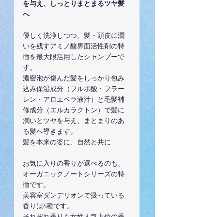
を与え、しっとりまとまるツヤ髪
へ
優しく洗浄しつつ、髪・頭皮に潤
いを残すアミノ酸界面活性剤の特
徴を最大限活用したシャンプーで
す。
濃密泡が傷んだ髪をしっかり包み
込み保湿成分（フルボ酸・フラー
レン・アロエベラ液汁）と毛髪補
修成分（エルカラクトン）で髪に
潤いとツヤを与え、まとまりのあ
る髪へ導きます。
髪を本来の姿に、自然と共に
お気に入りの香りが選べるのも、
オーガニックノートシリーズの特
徴です。
美容室ダンデリオンで扱っている
香りは6種です。