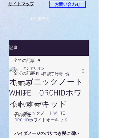
サイトマップ
お問い合わせ
予約優先制
記事
全ての記事
ダンデリオン
全ての記事
2021年5月14日
読了時間: 2分
オーガニックノート
お知らせ
WHITE ORCHIDホワ
ブログ
イトオーキッド
お取り扱い商品
オーガニックノート
WHITE　
予約状況
ORCHID
ホワイトオーキッド
ハイダメージのパサつき髪に潤い