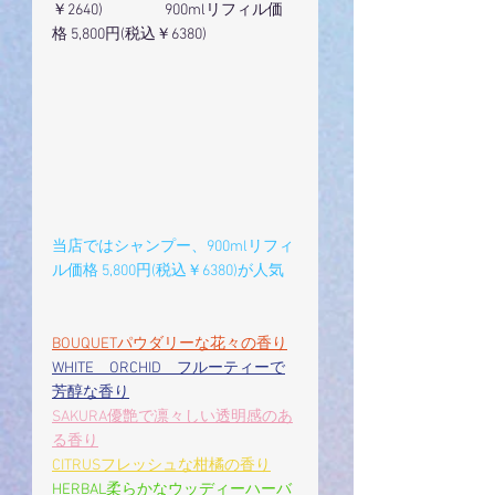
￥2640)　　　　900mlリフィル価
格 5,800円(税込￥6380)
当店ではシャンプー、900mlリフィ
ル価格 5,800円(税込￥6380)が人気
BOUQUETパウダリーな花々の香り
WHITE　ORCHID　フルーティーで
芳醇な香り
SAKURA優艶で凛々しい透明感のあ
る香り
CITRUSフレッシュな柑橘の香り
HERBAL柔らかなウッディーハーバ