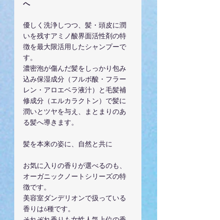
へ
優しく洗浄しつつ、髪・頭皮に潤
いを残すアミノ酸界面活性剤の特
徴を最大限活用したシャンプーで
す。
濃密泡が傷んだ髪をしっかり包み
込み保湿成分（フルボ酸・フラー
レン・アロエベラ液汁）と毛髪補
修成分（エルカラクトン）で髪に
潤いとツヤを与え、まとまりのあ
る髪へ導きます。
髪を本来の姿に、自然と共に
お気に入りの香りが選べるのも、
オーガニックノートシリーズの特
徴です。
美容室ダンデリオンで扱っている
香りは6種です。