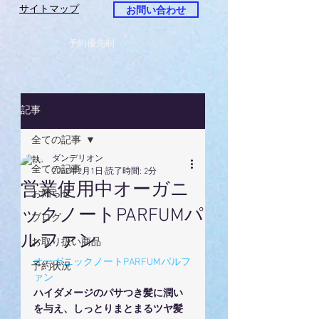
サイトマップ
お問い合わせ
予約優先制
記事
全ての記事
ダンデリオン
全ての記事
2022年2月1日
読了時間: 2分
営業使用中オーガニ
お知らせ
ックノートPARFUMパ
ブログ
ルファン
お取り扱い商品
オーガニックノートPARFUMパルフ
予約状況
ァン
ハイダメージのパサつき髪に潤い
を与え、しっとりまとまるツヤ髪