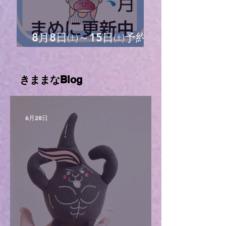
8月8日㈯～15日㈯予約状
況
きままなBlog
6月28日