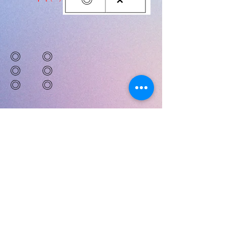
◎ ◎
◎ ◎
◎ ◎
サイトマップ
hairdesign dantdelioｎ(ヘアデザインダンデリオ
ン)
〒3460001埼玉県久喜市古久喜845－1
0480‐24‐3722
OPEN 9：00～19：00