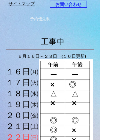
サイトマップ
お問い合わせ
予約優先制
​工事中
６月１６日～２３日 (１６日更新)
１６日㈪
ー ー
１７日㈫
× ◎
​１８日㈬
△ △
× ×​
​１９日㈭
​２０日㈮
◎ ◎
​２１日㈯
◎ ×
​２２日㈰
◎ ×