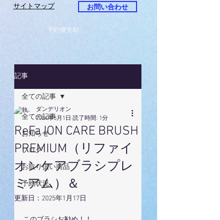
サイトマップ
お問い合わせ
予約優先制
記事
全ての記事
ダンデリオン
全ての記事
2024年5月1日
読了時間: 1分
ReFa ION CARE BRUSH
お知らせ
PREMIUM（リファイ
ブログ
オンケアブラシプレ
お取り扱い商品
ミアム）＆
予約状況
更新日：
2025年1月17日
このブラシお勧め！！