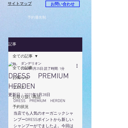
サイトマップ
お問い合わせ
予約優先制
記事
全ての記事
ダンデリオン
全ての記事
2020年2月25日
読了時間: 1分
DRESS PREMIUM
お知らせ
HERDEN
ブログ
更新日：
2021年9月28日
お取り扱い商品
DRESS　PREMIUM　HERDEN　　
予約状況
当店でも人気のオーガニックシャ
ンプーDRESSポイントから新しい
シャンプーがでましたよ。今回は