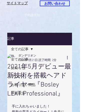
サイトマップ
お問い合わせ
予約優先制
記事
全ての記事
ダンデリオン
全ての記事
2021年9月21日
読了時間: 2分
2021年5月デビュー最
お知らせ
新技術を搭載ヘアド
ブログ
ライヤー『Bosley
お取り扱い商品
LEXT Professional』
予約状況
手に入れちゃいました！