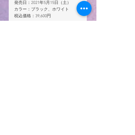
発売日：2021年5月15日（土）
カラー：ブラック、ホワイト
税込価格：39,600円
当店にて体験実施中！！
個人評価とても優しい風なので疲
れた方には心地よい感じを与え癒
してくれるドライヤーです。
「美」「髪」と真剣に向き合うサ
ロンが本物を創りだす。
プロフェッショナルなサロンワー
クのために。
美容室ダンデリオンではヘアケア
製品はもちろんのこと、育毛剤、
育毛サプリ、育毛シャンプー、な
ど各種数メーカー数種類取り揃え
ております。
、ご来店時お気軽にご相談くださ