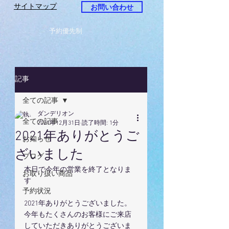
サイトマップ
お問い合わせ
予約優先制
記事
全ての記事
ダンデリオン
全ての記事
2021年12月31日
読了時間: 1分
2021年ありがとうご
お知らせ
ざいました
ブログ
本日で今年の営業を終了となりま
お取り扱い商品
す
予約状況
2021年ありがとうございました。
今年もたくさんのお客様にご来店
していただきありがとうございま