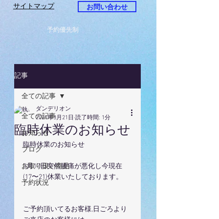
サイトマップ
お問い合わせ
予約優先制
記事
全ての記事
ダンデリオン
全ての記事
2021年3月21日
読了時間: 1分
臨時休業のお知らせ
お知らせ
臨時休業のお知らせ
ブログ
お取り扱い商品
3月17日突然腰痛が悪化し今現在
(17〜21)休業いたしております。
予約状況
ご予約頂いてるお客様,日ごろより