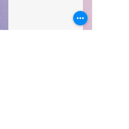
サイトマップ
頭皮動いてます
クリームバスヘッ
か？
ドスパ
hairdesign dantdelioｎ(ヘアデザインダンデリオ
ン)
〒3460001埼玉県久喜市古久喜845－1