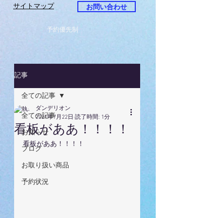
サイトマップ
お問い合わせ
予約優先制
記事
全ての記事
ダンデリオン
全ての記事
2021年7月22日
読了時間: 1分
看板がああ！！！！
お知らせ
看板がああ！！！！
ブログ
お取り扱い商品
予約状況