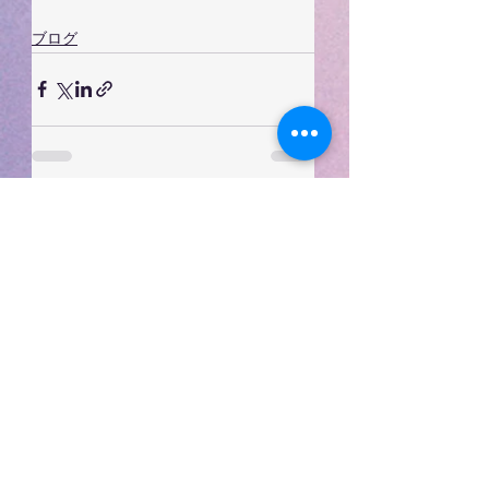
ブログ
すべて表示
最新記事