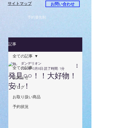
サイトマップ
お問い合わせ
予約優先制
記事
全ての記事
ダンデリオン
全ての記事
2021年10月8日
読了時間: 1分
発見○○！！大好物！
お知らせ
安！！
ブログ
お取り扱い商品
予約状況