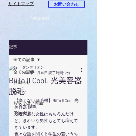
サイトマップ
お問い合わせ
予約優先制
記事
全ての記事
ダンデリオン
全ての記事
2022年11月10日
読了時間: 2分
BiiTo II CooL 光美容器
お知らせ
脱毛
ブログ
【痛くない脱毛機】BiiTo II CooL 光
お取り扱い商品
美容器 脱毛
予約状況
最近綺麗な女性はもちろんだけ
ど、きれいな男性もとても増えて
きています、
色々な話を聞くと学生の若いうち