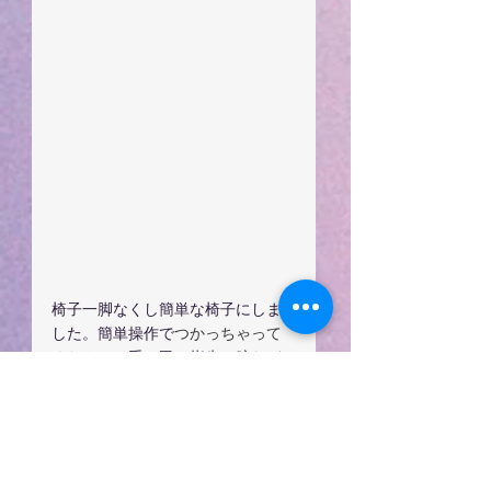
椅子一脚なくし簡単な椅子にしま
した。簡単操作で
つかっちゃって
ください。
手の甲や指先、腕など
簡単な場所ならすぐできます。く
わしくは当店にて説明します
ね！！
BiiTo II CooL ビートツークール 光美
容器 脱毛