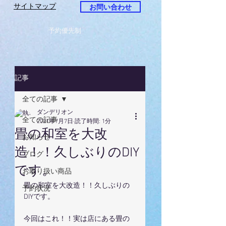
サイトマップ
お問い合わせ
予約優先制
記事
全ての記事
ダンデリオン
全ての記事
2021年7月7日
読了時間: 1分
畳の和室を大改
お知らせ
造！！久しぶりのDIY
ブログ
です。
お取り扱い商品
畳の和室を大改造！！久しぶりの
予約状況
DIYです。
今回はこれ！！実は店にある畳の