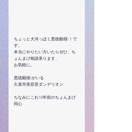
ちょっと大河っぽく悪徳殿様!！で
す。
本当にやりたい方いたらぜひ、ち
ょんまげ相談承ります、
お気軽に。
悪徳殿様!がいる
久喜市美容室ダンデリオン
ちなみにこれ10年前のちょんまげ
同心