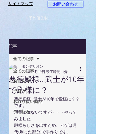
サイトマップ
お問い合わせ
予約優先制
記事
全ての記事
ダンデリオン
全ての記事
2024年8月19日
読了時間: 1分
悪徳殿様…武士が10年
お知らせ
で殿様に？
ブログ
悪徳殿様…武士が10年で殿様に？？
お取り扱い商品
です。
予約状況
現実にはないですが・・・やって
みました
殿様らしさを出すため、ヒゲは月
代(剃った部分)で手作りです。