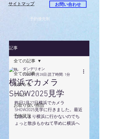
サイトマップ
お問い合わせ
予約優先制
記事
全ての記事
ダンデリオン
全ての記事
2025年2月28日
読了時間: 1分
横浜でカメラ
お知らせ
SHOW2025見学
ブログ
昨日2月27日横浜でカメラ
お取り扱い商品
SHOW2025見学に行きました。最近
予約状況
はあんまり横浜に行かないのでち
ょっと散歩もかねて早めに横浜へ