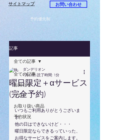
サイトマップ
お問い合わせ
予約優先制
記事
全ての記事
ダンデリオン
全ての記事
1月23日
読了時間: 1分
曜日限定＋αサービス
お知らせ
(完全予約)
ブログ
お取り扱い商品
いつもご利用ありがとうございま
予約状況
す。
他の日はできないけど・・・
曜日限定ならできるっていった、
お得なサービスをご案内します。