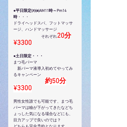
●
平日限定㈪㈮AM11時～Pm14
時
・・・
ドライヘッドスパ、フットマッサ
ージ、ハンドマッサージ
20分
　　　　　　　それぞれ
¥3300
●
土日限定・・・
まつ毛パーマ
　新パーマ液導入初めてやってみ
るキャンペーン
約50分
¥3300
男性女性誰でも可能です、まつ毛
パーマは瞼が下がってきたなどち
ょっした気になる場合などにも、
目力アップで良いのでは？
どちらも完全予約となります。