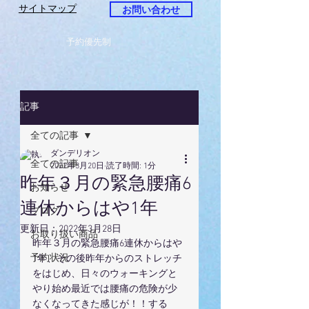
サイトマップ
お問い合わせ
予約優先制
記事
全ての記事
ダンデリオン
全ての記事
2022年3月20日
読了時間: 1分
昨年３月の緊急腰痛6
お知らせ
連休からはや1年
ブログ
更新日：
2022年3月28日
お取り扱い商品
昨年３月の緊急腰痛6連休からはや
予約状況
1年、その後昨年からのストレッチ
をはじめ、日々のウォーキングと
やり始め最近では腰痛の危険が少
なくなってきた感じが！！する