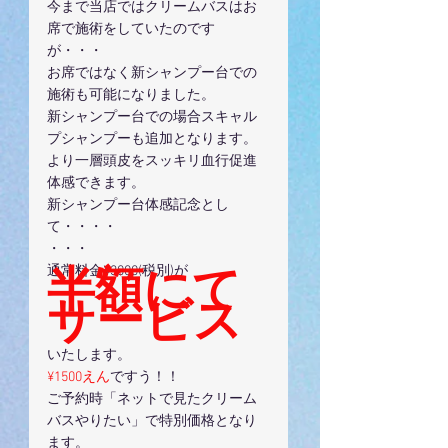
今まで当店ではクリームバスはお
席で施術をしていたのです
が・・・
お席ではなく新シャンプー台での
施術も可能になりました。
新シャンプー台での場合スキャル
プシャンプーも追加となります。
より一層頭皮をスッキリ血行促進
体感できます。
新シャンプー台体感記念とし
て・・・・
・・・
通常料金¥3000(税別)が
半額にて
サービス
いたします。
¥1500えん
ですう！！
ご予約時「ネットで見たクリーム
バスやりたい」で特別価格となり
ます。