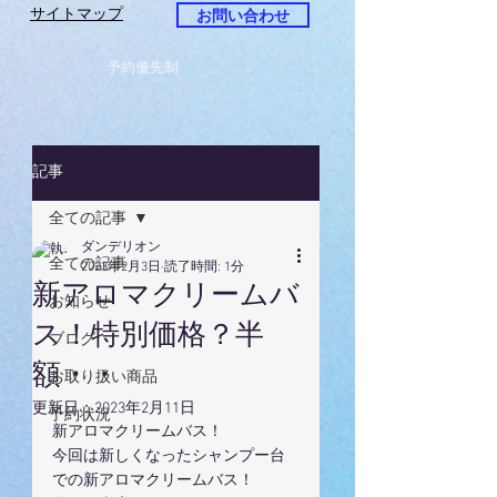
サイトマップ
お問い合わせ
予約優先制
記事
全ての記事
ダンデリオン
全ての記事
2023年2月3日
読了時間: 1分
新アロマクリームバ
お知らせ
ス！特別価格？半
ブログ
額・・
お取り扱い商品
更新日：
2023年2月11日
予約状況
新アロマクリームバス！
今回は新しくなったシャンプー台
での新アロマクリームバス！