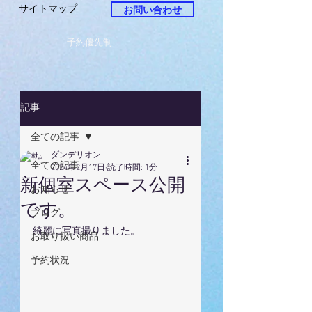
サイトマップ
お問い合わせ
予約優先制
記事
全ての記事
ダンデリオン
全ての記事
2024年2月17日
読了時間: 1分
新個室スペース公開
お知らせ
です。
ブログ
綺麗に写真撮りました。
お取り扱い商品
予約状況