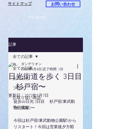
サイトマップ
お問い合わせ
予約優先制
記事
全ての記事
ダンデリオン
全ての記事
2022年4月8日
読了時間: 1分
日光街道を歩く 3日目
お知らせ
杉戸宿〜
ブログ
更新日：
2022年5月7日
お取り扱い商品
徒歩de日光 3日目 　杉戸宿(東武動
予約状況
物公園駅)〜
今回は杉戸宿(東武動物公園駅)から
リスタート！今回は営業後夕方暇