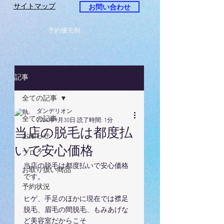
サイトマップ
お問い合わせ
予約優先制
記事
全ての記事
ダンデリオン
全ての記事
2024年9月30日
読了時間: 1分
当店の脱毛は都度払
お知らせ
いで安心価格
ブログ
当店の脱毛は都度払いで安心価格
お取り扱い商品
です。
予約状況
ヒゲ、手足のほかに現在では襟足
脱毛、眉毛の間脱毛、もみあげな
ど美容室だからこそ