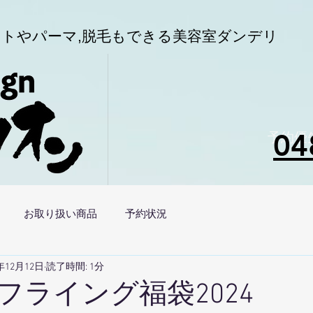
トやパーマ,
脱毛もできる美容室
ダンデリ
04
予約優
お取り扱い商品
予約状況
3年12月12日
読了時間: 1分
フライング福袋2024