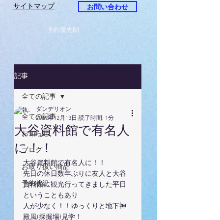
サイトマップ
お問い合わせ
予約優先制
記事
全ての記事
ダンデリオン
全ての記事
2019年12月13日
読了時間: 1分
大谷資料館で有名人
お知らせ
に！！
ブログ
大谷資料館で有名人に！！
お取り扱い商品
先日の休日数年ぶりに友人と大谷
予約状況
資料館に観光行ってきました平日
ということもあり
人が少なく！！ゆっくりと地下神
殿風(採掘場)見学！