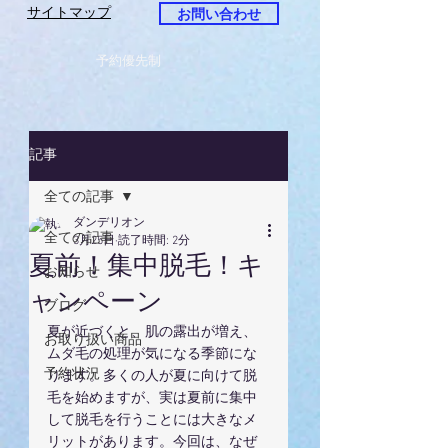
サイトマップ
お問い合わせ
予約優先制
記事
全ての記事
ダンデリオン
全ての記事
3月25日
読了時間: 2分
夏前！集中脱毛！キ
お知らせ
ャンペーン
ブログ
夏が近づくと、肌の露出が増え、
お取り扱い商品
ムダ毛の処理が気になる季節にな
予約状況
ります。多くの人が夏に向けて脱
毛を始めますが、実は夏前に集中
して脱毛を行うことには大きなメ
リットがあります。今回は、なぜ