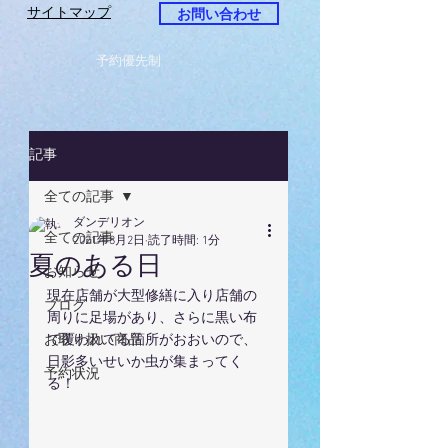
サイトマップ
お問い合わせ
予約優先制
記事
全ての記事
ダンデリオン
全ての記事
2021年8月2日
読了時間: 1分
夏のある日
お知らせ
現在店舗が大型修繕に入り店舗の
ブログ
周りに足場があり、さらに黒い布
お取り扱い商品
で覆われてる箇所がおおいので、
日影多いせいか虫が集まってく
予約状況
る！