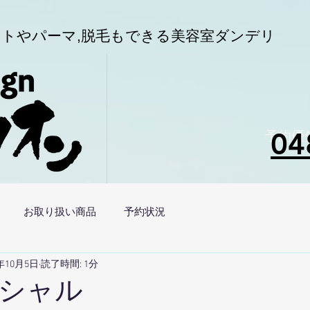
トやパーマ,
脱毛もできる美容室
ダンデリ
04
予約優
お取り扱い商品
予約状況
4年10月5日
読了時間: 1分
シャル