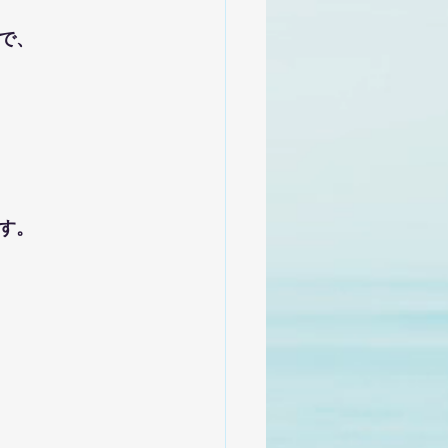
で、
す。