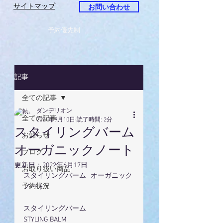
サイトマップ
お問い合わせ
予約優先制
記事
全ての記事
ダンデリオン
全ての記事
2021年9月10日
読了時間: 2分
スタイリングバーム
お知らせ
オーガニックノート
ブログ
更新日：
2022年6月17日
お取り扱い商品
スタイリングバーム   オーガニック
予約状況
ノート
スタイリングバーム
STYLING BALM