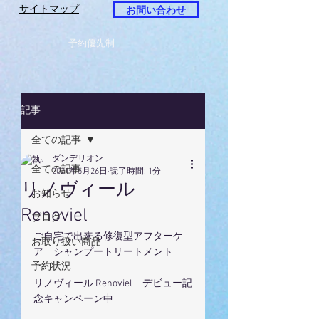
サイトマップ
お問い合わせ
予約優先制
記事
全ての記事
ダンデリオン
全ての記事
2021年5月26日
読了時間: 1分
リノヴィール
お知らせ
Renoviel
ブログ
ご自宅で出来る修復型アフターケ
お取り扱い商品
ア　シャンプートリートメント
予約状況
リノヴィール Renoviel　デビュー記
念キャンペーン中