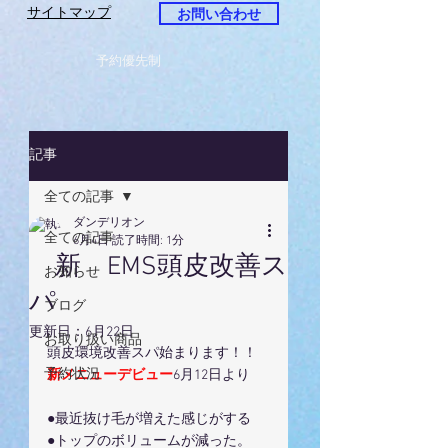
サイトマップ
お問い合わせ
予約優先制
記事
全ての記事
ダンデリオン
全ての記事
6月4日
読了時間: 1分
新 EMS頭皮改善ス
お知らせ
パ
ブログ
更新日：
6月22日
お取り扱い商品
頭皮環境改善スパ始まります！！
予約状況
新メニューデビュー
6月12日より
●最近抜け毛が増えた感じがする
●トップのボリュームが減った。