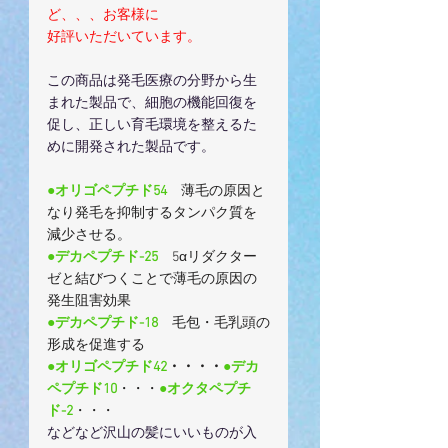
ど、、、お客様に
好評いただいています。
この商品は発毛医療の分野から生
まれた製品で、細胞の機能回復を
促し、正しい育毛環境を整えるた
めに開発された製品です。
●オリゴペプチド54　
薄毛の原因と
なり発毛を抑制するタンパク質を
減少させる。
●デカペプチド-25　
5αリダクター
ゼと結びつくことで薄毛の原因の
発生阻害効果
●デカペプチド-18　
毛包・毛乳頭の
形成を促進する
●オリゴペプチド42
・・・・
●デカ
ペプチド10
・・・
●オクタペプチ
ド-2
・・・
などなど沢山の髪にいいものが入