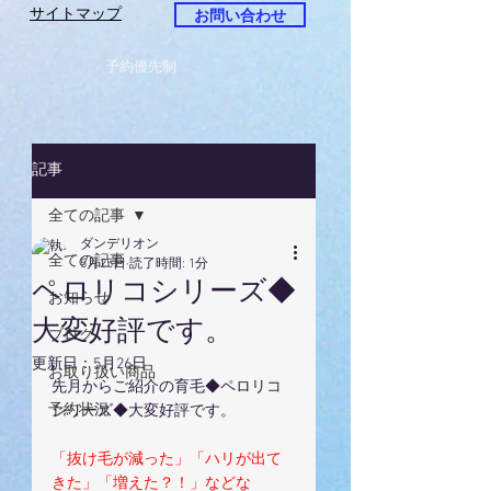
サイトマップ
お問い合わせ
予約優先制
記事
全ての記事
ダンデリオン
全ての記事
5月25日
読了時間: 1分
ペロリコシリーズ◆
お知らせ
大変好評です。
ブログ
更新日：
5月26日
お取り扱い商品
先月からご紹介の育毛
◆ペロリコ
予約状況
シリーズ◆大変好評です。
「抜け毛が減った」「ハリが出て
きた」「増えた？！」などな