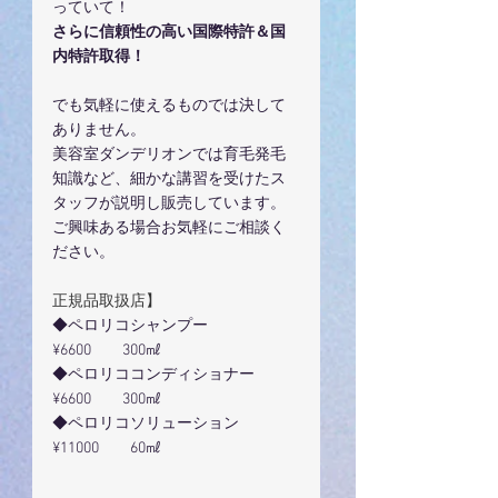
っていて！
さらに信頼性の高い国際特許＆国
内特許取得！　
でも気軽に使えるものでは決して
ありません。
美容室ダンデリオンでは育毛発毛
知識など、細かな講習を受けたス
タッフが説明し販売しています。
ご興味ある場合お気軽にご相談く
ださい。
正規品取扱店】
◆ペロリコシャンプー　　　　
¥6600　　300㎖
◆ペロリココンディショナー　
¥6600　　300㎖
◆ペロリコソリューション　　
¥11000　　60㎖　