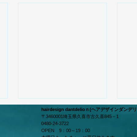
hairdesign dantdelioｎ(ヘアデザインダンデ
〒3460001埼玉県久喜市古久喜845－1
0480‐24‐3722
OPEN 9：00～19：00