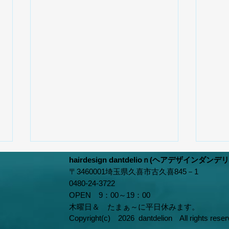
hairdesign dantdelioｎ(ヘアデザインダンデ
〒3460001埼玉県久喜市古久喜845－1
0480‐24‐3722
OPEN 9：00～19：00
木曜日＆ たまぁ～に平日休みます。
Copyright(c) 2026
dantdelion All rights reser