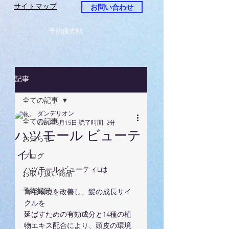
サイトマップ
お問い合わせ
予約優先制
記事
全ての記事
ダンデリオン
全ての記事
2021年5月15日
読了時間: 2分
ハツモール ビューテ
お知らせ
ィL
ブログ
ハツモール ビューティLは
お取り扱い商品
予約状況
育毛環境を改善し、髪の成長サイ
クルを
延ばすための有効成分と14種の植
物エキス配合により、頭皮の環境