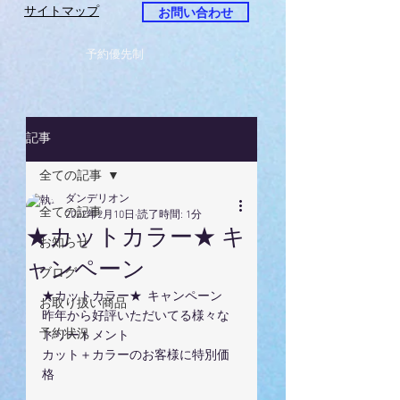
サイトマップ
お問い合わせ
予約優先制
記事
全ての記事
ダンデリオン
全ての記事
2022年2月10日
読了時間: 1分
★カットカラー★ キ
お知らせ
ャンペーン
ブログ
★カットカラー★  キャンペーン
お取り扱い商品
昨年から好評いただいてる様々な
予約状況
トリートメント
カット＋カラーのお客様に特別価
格