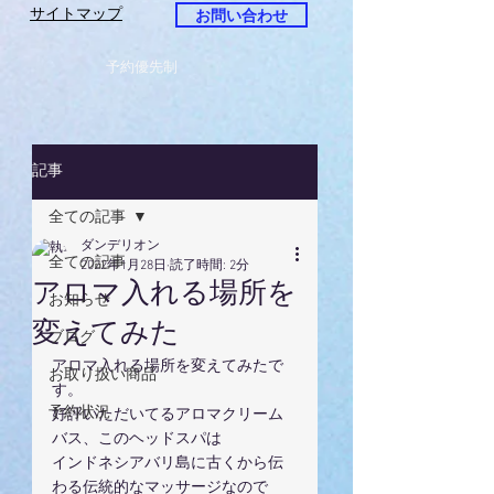
サイトマップ
お問い合わせ
予約優先制
記事
全ての記事
ダンデリオン
全ての記事
2022年1月28日
読了時間: 2分
アロマ入れる場所を
お知らせ
変えてみた
ブログ
アロマ入れる場所を変えてみたで
お取り扱い商品
す。
予約状況
好評いただいてるアロマクリーム
バス、このヘッドスパは
インドネシアバリ島に古くから伝
わる伝統的なマッサージなので