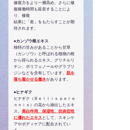
修復力をより一層高め、さらに修
復稼働時間も延長することによ
り、修復
結果に「差」をもたらすことが期
待されます。
●カンゾウ根エキス
独特の甘みがあることから甘草
（カンゾウ）と呼ばれる植物の根
から得られるエキス。グリチルリ
チン、ポリフェノールやグラブリ
ジンなどを含有しています。
肌を
落ち着かせる働き
があります。
●ヒナギク
ヒナギク（Ｂｅｌｌｉｓ ｐｅｒｅ
ｎｎｉｓ）の花から抽出したエキ
ス。
美白作用、保湿性、抗炎症性
に優れたエキス
として、スキンケ
アやボディケアに配合されてい