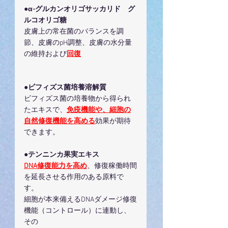
●α-グルカンオリゴサッカリド　グ
ルコオリゴ糖
皮膚上の常在菌のバランスを調
節、皮膚のpH調整、皮膚の水分量
の維持および
回復
●ビフィズス菌培養溶解質
ビフィズス菌の培養物から得られ
たエキスで、
免疫機能や、細胞の
自然修復機能を高める
効果が期待
できます。
●テンニンカ果実エキス
DNA修復能力を高め
、修復稼働時間
を延長させる作用のある原料で
す。
細胞が本来備えるDNAダメージ修復
機能（コントロール）に連動し、
その