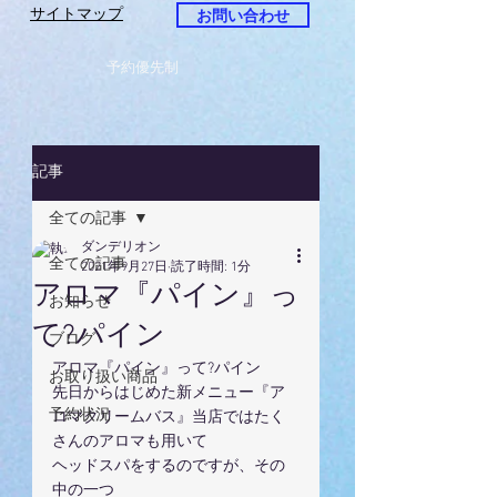
サイトマップ
お問い合わせ
予約優先制
記事
全ての記事
ダンデリオン
全ての記事
2021年9月27日
読了時間: 1分
アロマ『パイン』っ
お知らせ
て?パイン
ブログ
アロマ『パイン』って?パイン
お取り扱い商品
先日からはじめた新メニュー『ア
予約状況
ロマクリームバス』当店ではたく
さんのアロマも用いて
ヘッドスパをするのですが、その
中の一つ