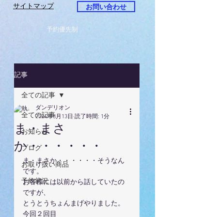
サイトマップ
お問い合わせ
予約優先制
記事
全ての記事
ダンデリオン
全ての記事
2024年8月13日
読了時間: 1分
ま・まさ
お知らせ
か・・・・・・
ブログ
ま・まさか・・・・・・そうなん
お取り扱い商品
です。
予約状況
お客様には以前から話していたの
ですが、
とうとうちょんまげやりました。
今回２回目